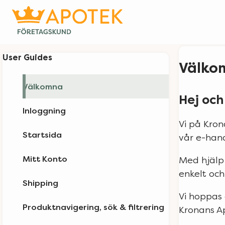
User Guides
Välko
Välkomna
Hej och
Inloggning
Vi på Kron
Startsida
vår e-hand
Mitt Konto
Med hjälp 
enkelt och
Shipping
Vi hoppas 
Produktnavigering, sök & filtrering
Kronans A