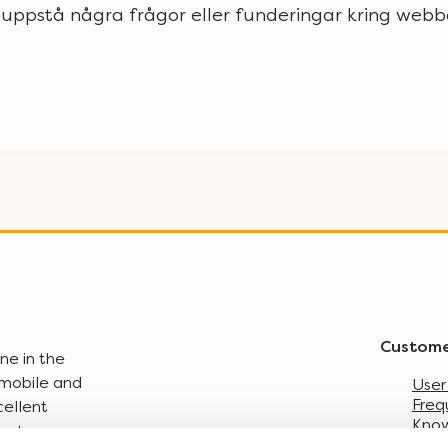
 uppstå några frågor eller funderingar kring webb
Custome
ne in the
r mobile and
User
Freq
cellent
Kno
that more