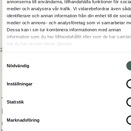
annonserna till användarna, tillhandahålla funktioner för socia
förpliktelser och underlåtenheten inte har avhjälpts ino
medier och analysera vår trafik. Vi vidarebefordrar även såd
trettio (30) dagar från det att den första Parten gett
identifierare och annan information från din enhet till de socia
den andra Parten skriftlig underrättelse härom.
medier och annons- och analysföretag som vi samarbetar m
Underrättelsen ska ske utan onödigt dröjsmål från det
Dessa kan i sin tur kombinera informationen med annan
att Part uppmärksammats på förhållandet.
information som du har tillhandahållit eller som de har samlat
när du har använt deras tjänster.
Kronans Apotek har rätt att med omedelbar verkan säg
upp avtalet om köp enligt dessa Allmänna Villkor om
Samtyckesval
Kunden försätts i konkurs, inleder ackord, inställer sina
Nödvändig
betalningar eller annars om Kunden kan anses vara på
obestånd.
Inställningar
12. Information om Kronans Apoteks
Statistik
personuppgiftsbehandling
Marknadsföring
Kronans Apotek AB är en apotekskedja som bedriver
handel med apoteksvaror både i fysiska butiker och på