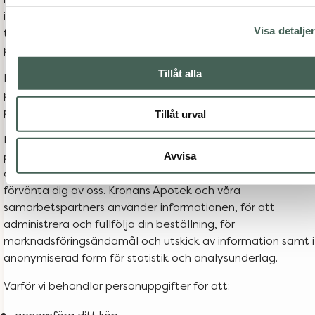
internet via vår e-handelsplattform. För att kunna
Visa detalje
tillhandahålla våra tjänster till dig så behandlar vi
personuppgifter om dig.
Tillåt alla
I denna informationstext beskriver vi hur vi behandlar dina
personuppgifter när du:Hur behandlar vi dina
personuppgifter?
Tillåt urval
I samband med din beställning kommer dina
personuppgifter behandlas av Kronans Apotek främst för
Avvisa
att fullfölja och tillhandahålla den service som du kan
förvänta dig av oss. Kronans Apotek och våra
samarbetspartners använder informationen, för att
administrera och fullfölja din beställning, för
marknadsföringsändamål och utskick av information samt i
anonymiserad form för statistik och analysunderlag.
Varför vi behandlar personuppgifter för att:
genomföra ditt köp,