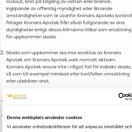
lockout, brist på tillgång av vatten eller bränsle,
ingripande av offentlig myndighet eller liknande
omständigheter som är utanför Kronans Apoteks kontroll
fritager Kronans Apotek från såväl fullgörande av sina
skyldigheter enligt dessa Allmänna Villkor som ersättning
för uppkommen skada.
Skada som uppkommer ska inte ersättas av Kronans
Apotek om Kronans Apotek varit normalt aktsam.
Kronans Apotek ansvar inte i något fall för indirekt skada,
så som till exempel minskad eller bortfallen omsättning
eller utebliven vinst.
11. Avtalets upphörande
Part har rätt att säga upp avtal om köp enligt dessa
Denna webbplats använder cookies
Allmänna Villkor till omedelbart upphörande om den
Vi använder enhetsidentifierare för att anpassa innehållet oc
andra Parten väsentligen underlåter att fullgöra sina