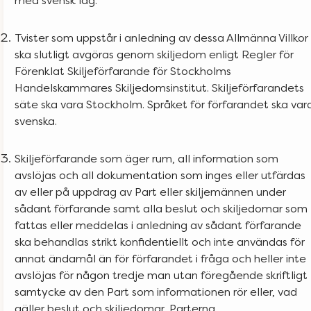
Tvister som uppstår i anledning av dessa Allmänna Villkor
ska slutligt avgöras genom skiljedom enligt Regler för
Förenklat Skiljeförfarande för Stockholms
Handelskammares Skiljedomsinstitut. Skiljeförfarandets
säte ska vara Stockholm. Språket för förfarandet ska var
svenska.
Skiljeförfarande som äger rum, all information som
avslöjas och all dokumentation som inges eller utfärdas
av eller på uppdrag av Part eller skiljemännen under
sådant förfarande samt alla beslut och skiljedomar som
fattas eller meddelas i anledning av sådant förfarande
ska behandlas strikt konfidentiellt och inte användas för
annat ändamål än för förfarandet i fråga och heller inte
avslöjas för någon tredje man utan föregående skriftligt
samtycke av den Part som informationen rör eller, vad
gäller beslut och skiljedomar, Parterna.