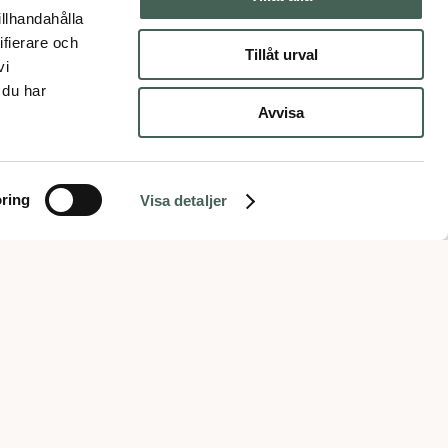
illhandahålla
ifierare och
Tillåt urval
vi
 du har
Avvisa
ring
Visa detaljer
Kundservice
Om oss