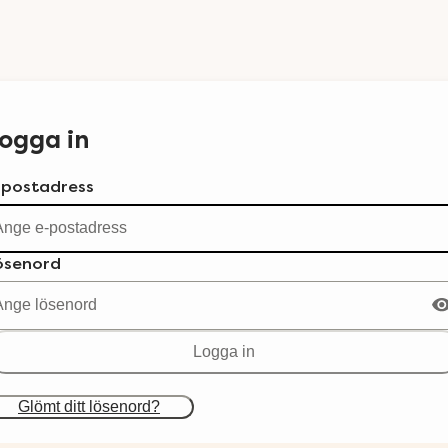
ogga in
-postadress
ösenord
Logga in
Glömt ditt lösenord?