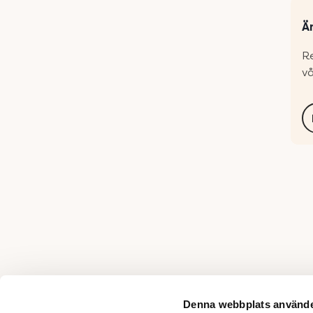
Ä
Re
vå
Denna webbplats använde